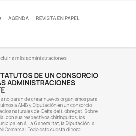
O
AGENDA
REVISTA EN PAPEL
ncluir a más administraciones
STATUTOS DE UN CONSORCIO
ÁS ADMINISTRACIONES
TE
as no paran de crear nuevos organismos para
luimos a AMB y Diputación en un consorcio
acios naturales del Delta del Llobregat. Sobre
a, con sus respectivos chiringuitos, los
cipal en él, la Generalitat, la Diputación, el
ell Comarcal. Todo esto cuesta dinero.