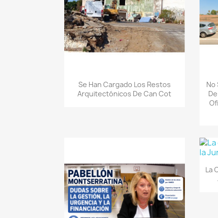
Quick view

Se Han Cargado Los Restos
No 
Arquitectónicos De Can Cot
De
Of
La 