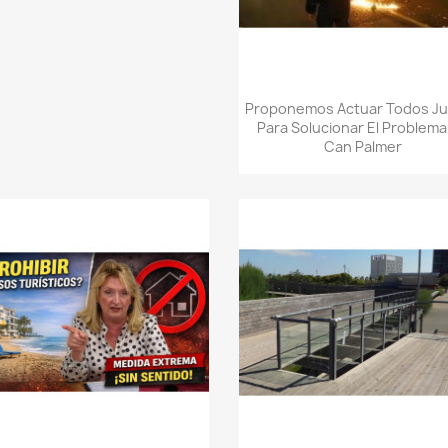
Quick view

Proponemos Actuar Todos J
Para Solucionar El Problema
Can Palmer