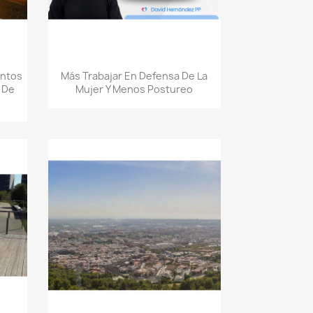
Quick view

untos
Más Trabajar En Defensa De La
 De
Mujer Y Menos Postureo