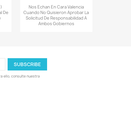
Quick view

l
Nos Echan En Cara Valencia
al De
Cuando No Quisieron Aprobar La
e
Solicitud De Responsabilidad A
Ambos Gobiernos
 ello, consulte nuestra