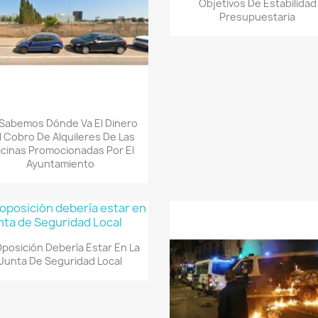
Objetivos De Estabilidad
Presupuestaria
Quick view

Sabemos Dónde Va El Dinero
l Cobro De Alquileres De Las
icinas Promocionadas Por El
Ayuntamiento
Quick view

Oposición Debería Estar En La
Junta De Seguridad Local