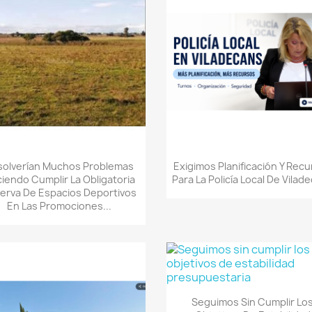
Quick view
Quick view


solverían Muchos Problemas
Exigimos Planificación Y Rec
iendo Cumplir La Obligatoria
Para La Policía Local De Vilad
erva De Espacios Deportivos
En Las Promociones...
Quick view

Seguimos Sin Cumplir Lo