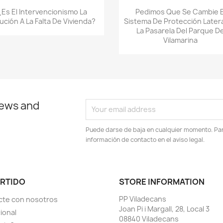
Quick view
Quick view


¿Es El Intervencionismo La
Pedimos Que Se Cambie E
ución A La Falta De Vivienda?
Sistema De Protección Later
La Pasarela Del Parque D
Vilamarina
news and
Puede darse de baja en cualquier momento. Para
información de contacto en el aviso legal.
ARTIDO
STORE INFORMATION
PP Viladecans
cte con nosotros
Joan Pi i Margall, 28, Local 3
ional
08840 Viladecans