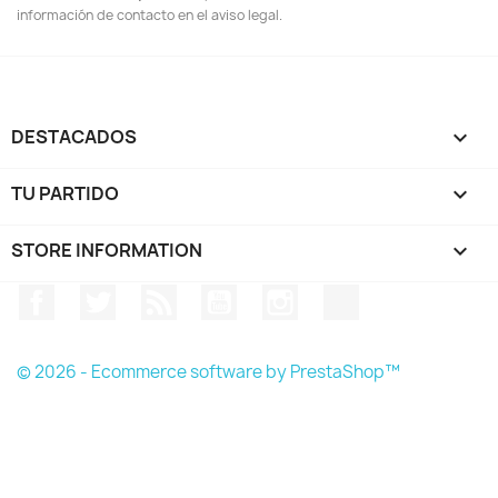
información de contacto en el aviso legal.
DESTACADOS

TU PARTIDO

STORE INFORMATION
keyboard_arrow_down
Facebook
Twitter
Rss
YouTube
Instagram
TikTok
© 2026 - Ecommerce software by PrestaShop™